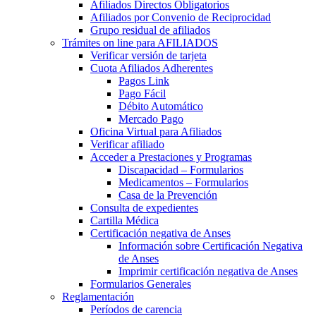
Afiliados Directos Obligatorios
Afiliados por Convenio de Reciprocidad
Grupo residual de afiliados
Trámites on line para AFILIADOS
Verificar versión de tarjeta
Cuota Afiliados Adherentes
Pagos Link
Pago Fácil
Débito Automático
Mercado Pago
Oficina Virtual para Afiliados
Verificar afiliado
Acceder a Prestaciones y Programas
Discapacidad – Formularios
Medicamentos – Formularios
Casa de la Prevención
Consulta de expedientes
Cartilla Médica
Certificación negativa de Anses
Información sobre Certificación Negativa
de Anses
Imprimir certificación negativa de Anses
Formularios Generales
Reglamentación
Períodos de carencia