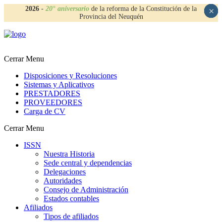
2026
-
20° aniversario
de la reforma de la Constitución de la
×
×
×
×
Provincia del Neuquén
Cerrar Menu
Disposiciones y Resoluciones
Sistemas y Aplicativos
PRESTADORES
PROVEEDORES
Carga de CV
Cerrar Menu
ISSN
Nuestra Historia
Sede central y dependencias
Delegaciones
Autoridades
Consejo de Administración
Estados contables
Afiliados
Tipos de afiliados