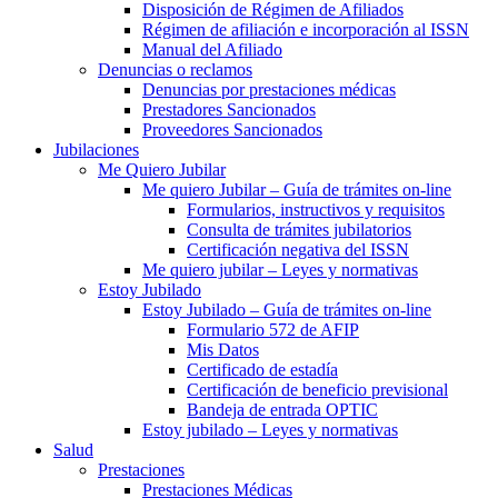
Disposición de Régimen de Afiliados
Régimen de afiliación e incorporación al ISSN
Manual del Afiliado
Denuncias o reclamos
Denuncias por prestaciones médicas
Prestadores Sancionados
Proveedores Sancionados
Jubilaciones
Me Quiero Jubilar
Me quiero Jubilar – Guía de trámites on-line
Formularios, instructivos y requisitos
Consulta de trámites jubilatorios
Certificación negativa del ISSN
Me quiero jubilar – Leyes y normativas
Estoy Jubilado
Estoy Jubilado – Guía de trámites on-line
Formulario 572 de AFIP
Mis Datos
Certificado de estadía
Certificación de beneficio previsional
Bandeja de entrada OPTIC
Estoy jubilado – Leyes y normativas
Salud
Prestaciones
Prestaciones Médicas