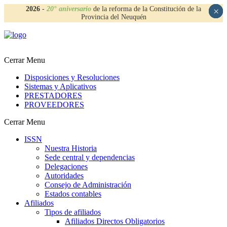
2026
-
20° aniversario
de la reforma de la Constitución de la
×
×
×
×
Provincia del Neuquén
Cerrar Menu
Disposiciones y Resoluciones
Sistemas y Aplicativos
PRESTADORES
PROVEEDORES
Cerrar Menu
ISSN
Nuestra Historia
Sede central y dependencias
Delegaciones
Autoridades
Consejo de Administración
Estados contables
Afiliados
Tipos de afiliados
Afiliados Directos Obligatorios