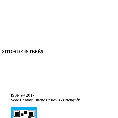
SITIOS DE INTERÉS
AFIP
ANSES
Consejo Federal de Previsión Social (Cofepres)
Cosspra (Consejo de Obras y Servicios Sociales Provinciales de la R
Neuquén Tur
Ministerio de Salud
Termas del Neuquén
ISSN @ 2017
Sede Central: Buenos Aires 353 Neuquén