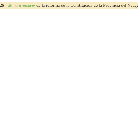
26
-
20° aniversario
de la reforma de la Constitución de la Provincia del Neuq