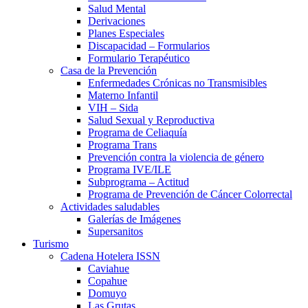
Salud Mental
Derivaciones
Planes Especiales
Discapacidad – Formularios
Formulario Terapéutico
Casa de la Prevención
Enfermedades Crónicas no Transmisibles
Materno Infantil
VIH – Sida
Salud Sexual y Reproductiva
Programa de Celiaquía
Programa Trans
Prevención contra la violencia de género
Programa IVE/ILE
Subprograma – Actitud
Programa de Prevención de Cáncer Colorrectal
Actividades saludables
Galerías de Imágenes
Supersanitos
Turismo
Cadena Hotelera ISSN
Caviahue
Copahue
Domuyo
Las Grutas