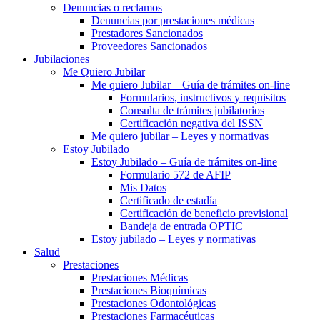
Denuncias o reclamos
Denuncias por prestaciones médicas
Prestadores Sancionados
Proveedores Sancionados
Jubilaciones
Me Quiero Jubilar
Me quiero Jubilar – Guía de trámites on-line
Formularios, instructivos y requisitos
Consulta de trámites jubilatorios
Certificación negativa del ISSN
Me quiero jubilar – Leyes y normativas
Estoy Jubilado
Estoy Jubilado – Guía de trámites on-line
Formulario 572 de AFIP
Mis Datos
Certificado de estadía
Certificación de beneficio previsional
Bandeja de entrada OPTIC
Estoy jubilado – Leyes y normativas
Salud
Prestaciones
Prestaciones Médicas
Prestaciones Bioquímicas
Prestaciones Odontológicas
Prestaciones Farmacéuticas