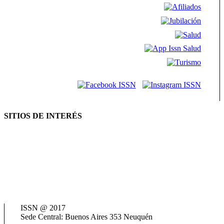
SITIOS DE INTERÉS
AFIP
ANSES
Consejo Federal de Previsión Social (Cofepres)
Cosspra (Consejo de Obras y Servicios Sociales Provinciales de la
República Argentina)
Neuquén Tur
Ministerio de Salud
Termas del Neuquén
ISSN @ 2017
Sede Central: Buenos Aires 353 Neuquén