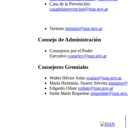
Casa de la Prevención:
casadelaprevencion@issn.gov.ar
Turismo
turismo@issn.gov.ar
Consejo de Administración
Consejeros por el Poder
Ejecutivo
consejec@issn.gov.ar
Consejeros Gremiales
Walter Héctor Arias
warias@issn.gov.ar
María Herminia, Suarez Silveira
msuarez@i
Edgardo Oñate
eoñate@issn.gov.ar
Stella Maris Riquelme
sriquelme@issn.gov.