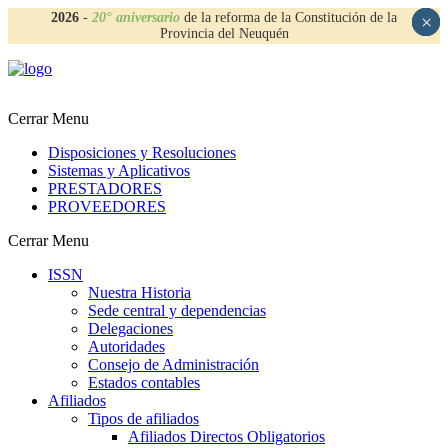
2026
-
20° aniversario
de la reforma de la Constitución de la
×
×
×
×
Provincia del Neuquén
Cerrar Menu
Disposiciones y Resoluciones
Sistemas y Aplicativos
PRESTADORES
PROVEEDORES
Cerrar Menu
ISSN
Nuestra Historia
Sede central y dependencias
Delegaciones
Autoridades
Consejo de Administración
Estados contables
Afiliados
Tipos de afiliados
Afiliados Directos Obligatorios