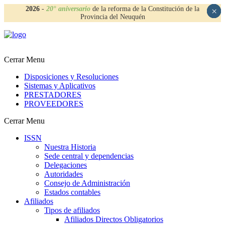
2026
-
20° aniversario
de la reforma de la Constitución de la
×
×
×
×
Provincia del Neuquén
Cerrar Menu
Disposiciones y Resoluciones
Sistemas y Aplicativos
PRESTADORES
PROVEEDORES
Cerrar Menu
ISSN
Nuestra Historia
Sede central y dependencias
Delegaciones
Autoridades
Consejo de Administración
Estados contables
Afiliados
Tipos de afiliados
Afiliados Directos Obligatorios