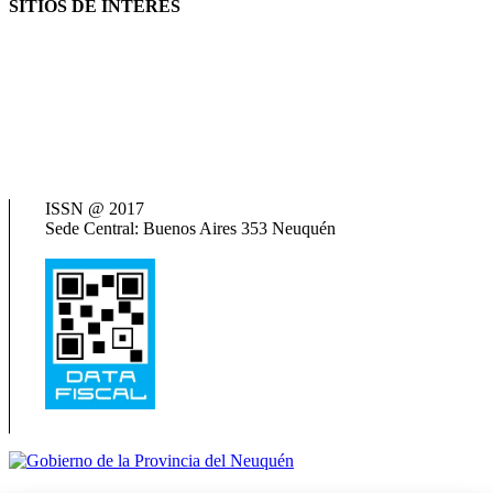
SITIOS DE INTERÉS
AFIP
ANSES
Consejo Federal de Previsión Social (Cofepres)
Cosspra (Consejo de Obras y Servicios Sociales Provinciales de la
República Argentina)
Neuquén Tur
Ministerio de Salud
Termas del Neuquén
ISSN @ 2017
Sede Central: Buenos Aires 353 Neuquén