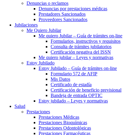
Denuncias o reclamos
Denuncias por prestaciones médicas
Prestadores Sancionados
Proveedores Sancionados
Jubilaciones
Me Quiero Jubilar
Me quiero Jubilar – Guía de trámites on-line
Formularios, instructivos y requisitos
Consulta de trámites jubilatorios
Certificación negativa del ISSN
Me quiero jubilar – Leyes y normativas
Estoy Jubilado
Estoy Jubilado – Guía de trámites on-line
Formulario 572 de AFIP
Mis Datos
Certificado de estadía
Certificación de beneficio previsional
Bandeja de entrada OPTIC
Estoy jubilado – Leyes y normativas
Salud
Prestaciones
Prestaciones Médicas
Prestaciones Bioquímicas
Prestaciones Odontológicas
Prestaciones Farmacéuticas