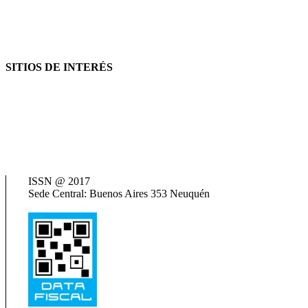
SITIOS DE INTERÉS
AFIP
ANSES
Consejo Federal de Previsión Social (Cofepres)
Cosspra (Consejo de Obras y Servicios Sociales Provinciales de la R
Neuquén Tur
Ministerio de Salud
Termas del Neuquén
ISSN @ 2017
Sede Central: Buenos Aires 353 Neuquén