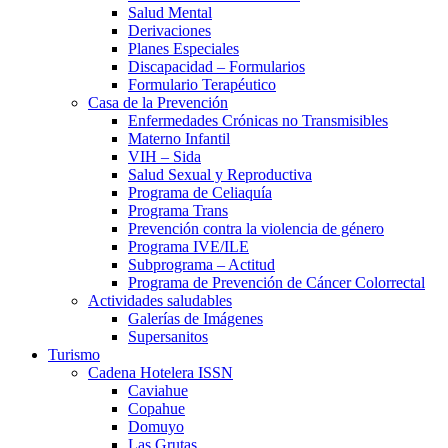
Salud Mental
Derivaciones
Planes Especiales
Discapacidad – Formularios
Formulario Terapéutico
Casa de la Prevención
Enfermedades Crónicas no Transmisibles
Materno Infantil
VIH – Sida
Salud Sexual y Reproductiva
Programa de Celiaquía
Programa Trans
Prevención contra la violencia de género
Programa IVE/ILE
Subprograma – Actitud
Programa de Prevención de Cáncer Colorrectal
Actividades saludables
Galerías de Imágenes
Supersanitos
Turismo
Cadena Hotelera ISSN
Caviahue
Copahue
Domuyo
Las Grutas