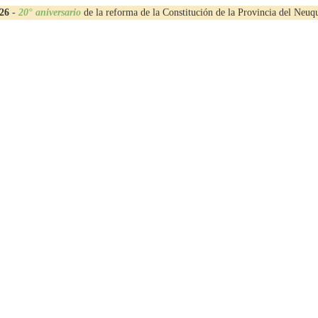
26
-
20° aniversario
de la reforma de la Constitución de la Provincia del Neuq