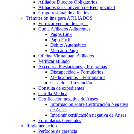
Afiliados Directos Obligatorios
Afiliados por Convenio de Reciprocidad
Grupo residual de afiliados
Trámites on line para AFILIADOS
Verificar versión de tarjeta
Cuota Afiliados Adherentes
Pagos Link
Pago Fácil
Débito Automático
Mercado Pago
Oficina Virtual para Afiliados
Verificar afiliado
Acceder a Prestaciones y Programas
Discapacidad – Formularios
Medicamentos – Formularios
Casa de la Prevención
Consulta de expedientes
Cartilla Médica
Certificación negativa de Anses
Información sobre Certificación Negativa
de Anses
Imprimir certificación negativa de Anses
Formularios Generales
Reglamentación
Períodos de carencia