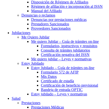
Disposición de Régimen de Afiliados
Régimen de afiliación e incorporación al ISSN
Manual del Afiliado
Denuncias o reclamos
Denuncias por prestaciones médicas
Prestadores Sancionados
Proveedores Sancionados
Jubilaciones
Me Quiero Jubilar
Me quiero Jubilar – Guía de trámites on-line
Formularios, instructivos y requisitos
Consulta de trámites jubilatorios
Certificación negativa del ISSN
Me quiero jubilar – Leyes y normativas
Estoy Jubilado
Estoy Jubilado – Guía de trámites on-line
Formulario 572 de AFIP
Mis Datos
Certificado de estadía
Certificación de beneficio previsional
Bandeja de entrada OPTIC
Estoy jubilado – Leyes y normativas
Salud
Prestaciones
Prestaciones Médicas