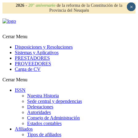
2026
-
20° aniversario
de la reforma de la Constitución de la
×
×
×
×
Provincia del Neuquén
Cerrar Menu
Disposiciones y Resoluciones
Sistemas y Aplicativos
PRESTADORES
PROVEEDORES
Carga de CV
Cerrar Menu
ISSN
Nuestra Historia
Sede central y dependencias
Delegaciones
Autoridades
Consejo de Administración
Estados contables
Afiliados
Tipos de afiliados