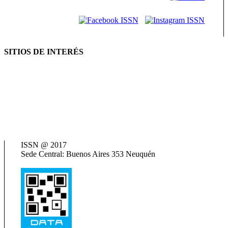
SITIOS DE INTERÉS
AFIP
ANSES
Consejo Federal de Previsión Social (Cofepres)
Cosspra (Consejo de Obras y Servicios Sociales Provinciales de la
República Argentina)
Neuquén Tur
Ministerio de Salud
Termas del Neuquén
ISSN @ 2017
Sede Central: Buenos Aires 353 Neuquén