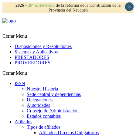
2026
-
20° aniversario
de la reforma de la Constitución de la
×
×
×
×
Provincia del Neuquén
Cerrar Menu
Disposiciones y Resoluciones
Sistemas y Aplicativos
PRESTADORES
PROVEEDORES
Cerrar Menu
ISSN
Nuestra Historia
Sede central y dependencias
Delegaciones
Autoridades
Consejo de Administración
Estados contables
Afiliados
Tipos de afiliados
Afiliados Directos Obligatorios