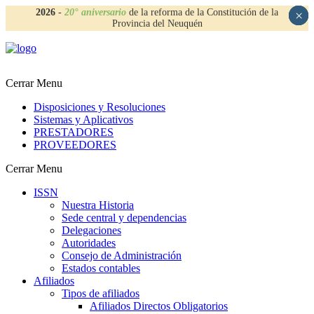
2026
-
20° aniversario
de la reforma de la Constitución de la
×
×
×
×
Provincia del Neuquén
Cerrar Menu
Disposiciones y Resoluciones
Sistemas y Aplicativos
PRESTADORES
PROVEEDORES
Cerrar Menu
ISSN
Nuestra Historia
Sede central y dependencias
Delegaciones
Autoridades
Consejo de Administración
Estados contables
Afiliados
Tipos de afiliados
Afiliados Directos Obligatorios