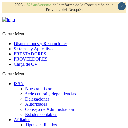
2026
-
20° aniversario
de la reforma de la Constitución de la
×
×
×
×
Provincia del Neuquén
Cerrar Menu
Disposiciones y Resoluciones
Sistemas y Aplicativos
PRESTADORES
PROVEEDORES
Carga de CV
Cerrar Menu
ISSN
Nuestra Historia
Sede central y dependencias
Delegaciones
Autoridades
Consejo de Administración
Estados contables
Afiliados
Tipos de afiliados