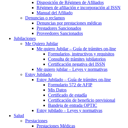
Disposición de Régimen de Afiliados
Régimen de afiliación e incorporación al ISSN
Manual del Afiliado
Denuncias o reclamos
Denuncias por prestaciones médicas
Prestadores Sancionados
Proveedores Sancionados
Jubilaciones
Me Quiero Jubilar
Me quiero Jubilar – Guía de trámites on-line
Formularios, instructivos y requisitos
Consulta de trámites jubilatorios
Certificación negativa del ISSN
Me quiero jubilar – Leyes y normativas
Estoy Jubilado
Estoy Jubilado – Guía de trámites on-line
Formulario 572 de AFIP
Mis Datos
Certificado de estadía
Certificación de beneficio previsional
Bandeja de entrada OPTIC
Estoy jubilado – Leyes y normativas
Salud
Prestaciones
Prestaciones Médicas