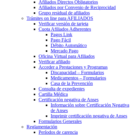
Afiliados Directos Obligatorios
Afiliados por Convenio de Reciprocidad
Grupo residual de afiliados
Trámites on line para AFILIADOS
Verificar versión de tarjeta
Cuota Afiliados Adherentes
Pagos Link
Pago Fácil
Débito Automático
Mercado Pago
Oficina Virtual para Afiliados
Verificar afiliado
Acceder a Prestaciones y Programas
Discapacidad – Formularios
Medicamentos – Formularios
Casa de la Prevención
Consulta de expedientes
Cartilla Médica
Certificación negativa de Anses
Información sobre Certificación Negativa
de Anses
Imprimir certificación negativa de Anses
Formularios Generales
Reglamentación
Períodos de carencia