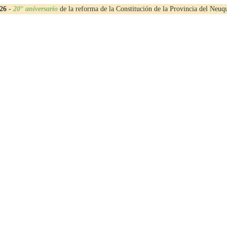
26
-
20° aniversario
de la reforma de la Constitución de la Provincia del Neuq