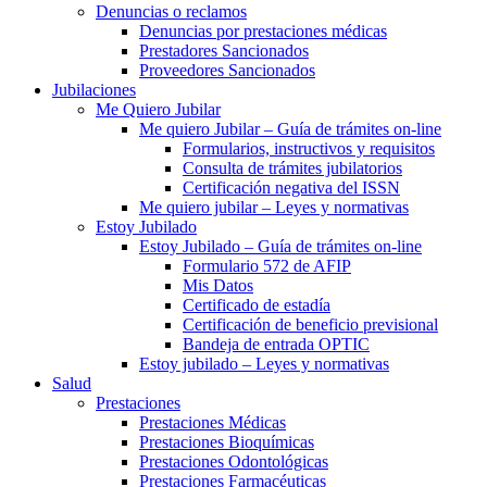
Denuncias o reclamos
Denuncias por prestaciones médicas
Prestadores Sancionados
Proveedores Sancionados
Jubilaciones
Me Quiero Jubilar
Me quiero Jubilar – Guía de trámites on-line
Formularios, instructivos y requisitos
Consulta de trámites jubilatorios
Certificación negativa del ISSN
Me quiero jubilar – Leyes y normativas
Estoy Jubilado
Estoy Jubilado – Guía de trámites on-line
Formulario 572 de AFIP
Mis Datos
Certificado de estadía
Certificación de beneficio previsional
Bandeja de entrada OPTIC
Estoy jubilado – Leyes y normativas
Salud
Prestaciones
Prestaciones Médicas
Prestaciones Bioquímicas
Prestaciones Odontológicas
Prestaciones Farmacéuticas