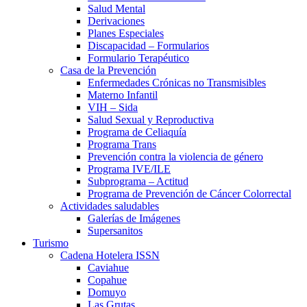
Salud Mental
Derivaciones
Planes Especiales
Discapacidad – Formularios
Formulario Terapéutico
Casa de la Prevención
Enfermedades Crónicas no Transmisibles
Materno Infantil
VIH – Sida
Salud Sexual y Reproductiva
Programa de Celiaquía
Programa Trans
Prevención contra la violencia de género
Programa IVE/ILE
Subprograma – Actitud
Programa de Prevención de Cáncer Colorrectal
Actividades saludables
Galerías de Imágenes
Supersanitos
Turismo
Cadena Hotelera ISSN
Caviahue
Copahue
Domuyo
Las Grutas