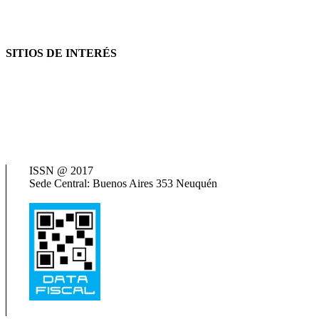
SITIOS DE INTERÉS
AFIP
ANSES
Consejo Federal de Previsión Social (Cofepres)
Cosspra (Consejo de Obras y Servicios Sociales Provinciales de la R
Neuquén Tur
Ministerio de Salud
Termas del Neuquén
ISSN @ 2017
Sede Central: Buenos Aires 353 Neuquén