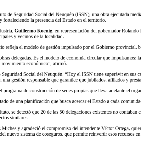
tuto de Seguridad Social del Neuquén (ISSN), una obra ejecutada mediant
y fortaleciendo la presencia del Estado en el territorio.
dustria,
Guillermo Koenig
, en representación del gobernador Rolando 
ipales y vecinos de la localidad.
o refleja el modelo de gestión impulsado por el Gobierno provincial, ba
 obras delegadas. Es el modelo de economía circular que impulsamos: la
y movimiento económico”, afirmó.
de Seguridad Social del Neuquén. “Hoy el ISSN tiene superávit en sus ca
 una gestión responsable que garantice que jubilados, afiliados y prest
l programa de construcción de sedes propias que lleva adelante el orga
tado de una planificación que busca acercar el Estado a cada comunidad 
tituto, se detectó que 20 de las 50 delegaciones existentes no contaban 
ctos similares.
s Miches y agradeció el compromiso del intendente Víctor Ortega, quie
el nuevo sistema de coseguros, que permite reinvertir esos recursos en b