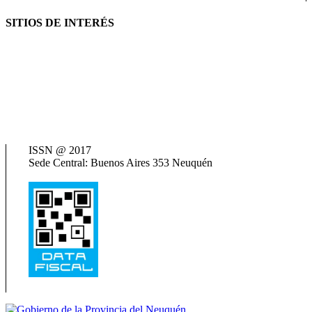
SITIOS DE INTERÉS
AFIP
ANSES
Consejo Federal de Previsión Social (Cofepres)
Cosspra (Consejo de Obras y Servicios Sociales Provinciales de la
República Argentina)
Neuquén Tur
Ministerio de Salud
Termas del Neuquén
ISSN @ 2017
Sede Central: Buenos Aires 353 Neuquén