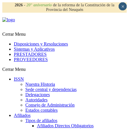
2026
-
20° aniversario
de la reforma de la Constitución de la
×
×
×
×
Provincia del Neuquén
Cerrar Menu
Disposiciones y Resoluciones
Sistemas y Aplicativos
PRESTADORES
PROVEEDORES
Cerrar Menu
ISSN
Nuestra Historia
Sede central y dependencias
Delegaciones
Autoridades
Consejo de Administración
Estados contables
Afiliados
Tipos de afiliados
Afiliados Directos Obligatorios