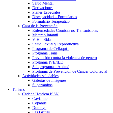
Salud Mental
Derivaciones
Planes Especiales
Discapacidad – Formularios
Formulario Terapéutico
Casa de la Prevención
Enfermedades Crónicas no Transmisibles
Materno Infantil
VIH – Sida
Salud Sexual y Reproductiva
Programa de Celiaquía
Programa Trans
Prevención contra la violencia de género
Programa IVE/ILE
Subprograma – Actitud
Programa de Prevención de Cáncer Colorrectal
Actividades saludables
Galerías de Imágenes
Supersanitos
Turismo
Cadena Hotelera ISSN
Caviahue
Copahue
Domuyo
Las Grutas