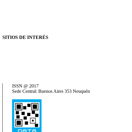
SITIOS DE INTERÉS
AFIP
ANSES
Consejo Federal de Previsión Social (Cofepres)
Cosspra (Consejo de Obras y Servicios Sociales Provinciales de la R
Neuquén Tur
Ministerio de Salud
Termas del Neuquén
ISSN @ 2017
Sede Central: Buenos Aires 353 Neuquén