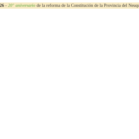
26
-
20° aniversario
de la reforma de la Constitución de la Provincia del Neuq