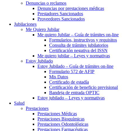
Denuncias o reclamos
Denuncias por prestaciones médicas
Prestadores Sancionados
Proveedores Sancionados
Jubilaciones
Me Quiero Jubilar
Me quiero Jubilar – Guía de trámites on-line
Formularios, instructivos y requisitos
Consulta de trámites jubilatorios
Certificación negativa del ISSN
Me quiero jubilar – Leyes y normativas
Estoy Jubilado
Estoy Jubilado – Guía de trámites on-line
Formulario 572 de AFIP
Mis Datos
Certificado de estadía
Certificación de beneficio previsional
Bandeja de entrada OPTIC
Estoy jubilado – Leyes y normativas
Salud
Prestaciones
Prestaciones Médicas
Prestaciones Bioquímicas
Prestaciones Odontológicas
Prestaciones Farmacéuticas