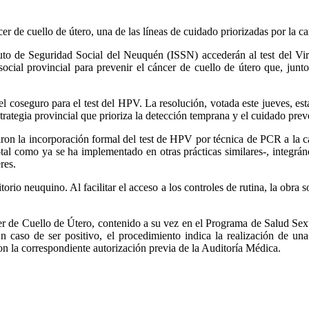
er de cuello de útero, una de las líneas de cuidado priorizadas por la ca
nstituto de Seguridad Social del Neuquén (ISSN) accederán al test de
ocial provincial para prevenir el cáncer de cuello de útero que, jun
 coseguro para el test del HPV. La resolución, votada este jueves, esta
strategia provincial que prioriza la detección temprana y el cuidado pre
iaron la incorporación formal del test de HPV por técnica de PCR a la car
al como ya se ha implementado en otras prácticas similares-, integrán
res.
orio neuquino. Al facilitar el acceso a los controles de rutina, la obra s
de Cuello de Útero, contenido a su vez en el Programa de Salud Sexua
. En caso de ser positivo, el procedimiento indica la realización de 
on la correspondiente autorización previa de la Auditoría Médica.