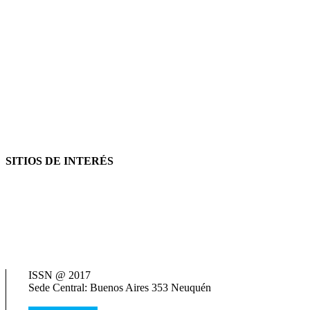
SITIOS DE INTERÉS
AFIP
ANSES
Consejo Federal de Previsión Social (Cofepres)
Cosspra (Consejo de Obras y Servicios Sociales Provinciales de la R
Neuquén Tur
Ministerio de Salud
Termas del Neuquén
ISSN @ 2017
Sede Central: Buenos Aires 353 Neuquén