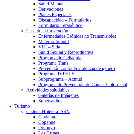
Salud Mental
Derivaciones
Planes Especiales
Discapacidad – Formularios
Formulario Terapéutico
Casa de la Prevención
Enfermedades Crónicas no Transmisibles
Materno Infantil
VIH – Sida
Salud Sexual y Reproductiva
Programa de Celiaquía
Programa Trans
Prevención contra la violencia de género
Programa IVE/ILE
Subprograma – Actitud
Programa de Prevención de Cáncer Colorrectal
Actividades saludables
Galerías de Imágenes
Supersanitos
Turismo
Cadena Hotelera ISSN
Caviahue
Copahue
Domuyo
Las Grutas