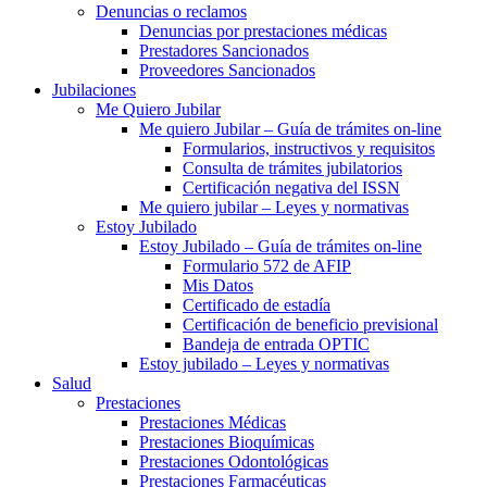
Denuncias o reclamos
Denuncias por prestaciones médicas
Prestadores Sancionados
Proveedores Sancionados
Jubilaciones
Me Quiero Jubilar
Me quiero Jubilar – Guía de trámites on-line
Formularios, instructivos y requisitos
Consulta de trámites jubilatorios
Certificación negativa del ISSN
Me quiero jubilar – Leyes y normativas
Estoy Jubilado
Estoy Jubilado – Guía de trámites on-line
Formulario 572 de AFIP
Mis Datos
Certificado de estadía
Certificación de beneficio previsional
Bandeja de entrada OPTIC
Estoy jubilado – Leyes y normativas
Salud
Prestaciones
Prestaciones Médicas
Prestaciones Bioquímicas
Prestaciones Odontológicas
Prestaciones Farmacéuticas