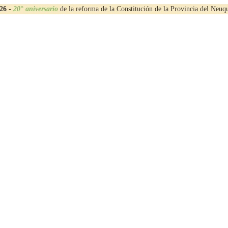
26
-
20° aniversario
de la reforma de la Constitución de la Provincia del Neuq