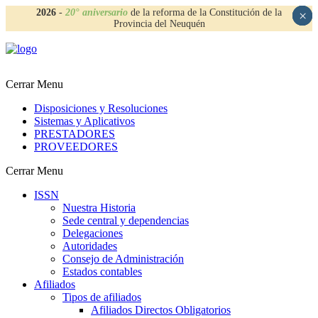
2026
-
20° aniversario
de la reforma de la Constitución de la
×
×
×
×
Provincia del Neuquén
Cerrar Menu
Disposiciones y Resoluciones
Sistemas y Aplicativos
PRESTADORES
PROVEEDORES
Cerrar Menu
ISSN
Nuestra Historia
Sede central y dependencias
Delegaciones
Autoridades
Consejo de Administración
Estados contables
Afiliados
Tipos de afiliados
Afiliados Directos Obligatorios