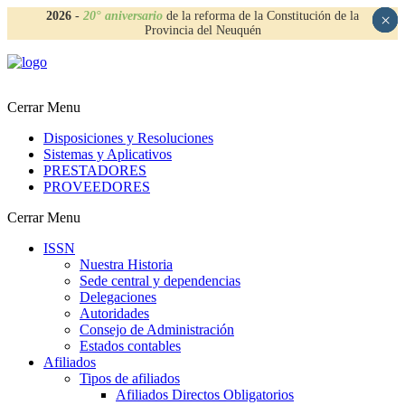
2026
-
20° aniversario
de la reforma de la Constitución de la
×
×
×
×
Provincia del Neuquén
Cerrar Menu
Disposiciones y Resoluciones
Sistemas y Aplicativos
PRESTADORES
PROVEEDORES
Cerrar Menu
ISSN
Nuestra Historia
Sede central y dependencias
Delegaciones
Autoridades
Consejo de Administración
Estados contables
Afiliados
Tipos de afiliados
Afiliados Directos Obligatorios