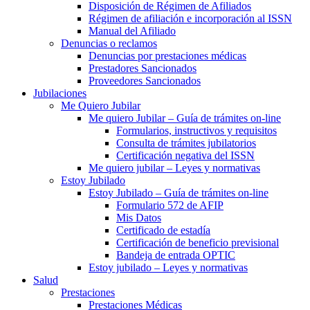
Disposición de Régimen de Afiliados
Régimen de afiliación e incorporación al ISSN
Manual del Afiliado
Denuncias o reclamos
Denuncias por prestaciones médicas
Prestadores Sancionados
Proveedores Sancionados
Jubilaciones
Me Quiero Jubilar
Me quiero Jubilar – Guía de trámites on-line
Formularios, instructivos y requisitos
Consulta de trámites jubilatorios
Certificación negativa del ISSN
Me quiero jubilar – Leyes y normativas
Estoy Jubilado
Estoy Jubilado – Guía de trámites on-line
Formulario 572 de AFIP
Mis Datos
Certificado de estadía
Certificación de beneficio previsional
Bandeja de entrada OPTIC
Estoy jubilado – Leyes y normativas
Salud
Prestaciones
Prestaciones Médicas