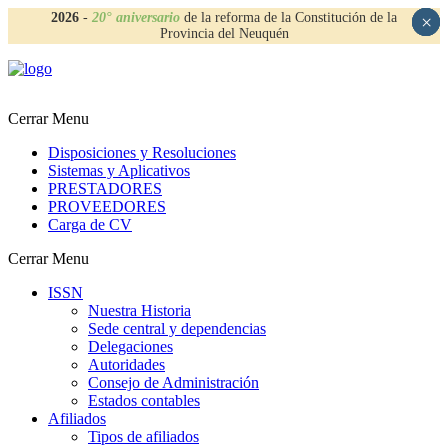
2026
-
20° aniversario
de la reforma de la Constitución de la
×
×
×
×
Provincia del Neuquén
Cerrar Menu
Disposiciones y Resoluciones
Sistemas y Aplicativos
PRESTADORES
PROVEEDORES
Carga de CV
Cerrar Menu
ISSN
Nuestra Historia
Sede central y dependencias
Delegaciones
Autoridades
Consejo de Administración
Estados contables
Afiliados
Tipos de afiliados