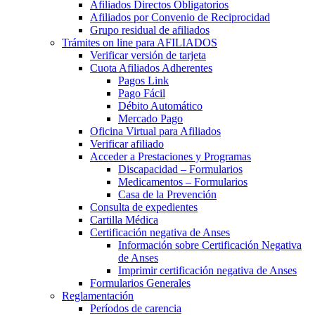
Afiliados Directos Obligatorios
Afiliados por Convenio de Reciprocidad
Grupo residual de afiliados
Trámites on line para AFILIADOS
Verificar versión de tarjeta
Cuota Afiliados Adherentes
Pagos Link
Pago Fácil
Débito Automático
Mercado Pago
Oficina Virtual para Afiliados
Verificar afiliado
Acceder a Prestaciones y Programas
Discapacidad – Formularios
Medicamentos – Formularios
Casa de la Prevención
Consulta de expedientes
Cartilla Médica
Certificación negativa de Anses
Información sobre Certificación Negativa
de Anses
Imprimir certificación negativa de Anses
Formularios Generales
Reglamentación
Períodos de carencia